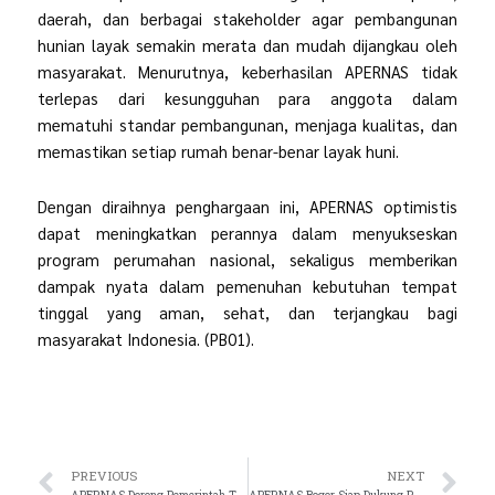
daerah, dan berbagai stakeholder agar pembangunan
hunian layak semakin merata dan mudah dijangkau oleh
masyarakat. Menurutnya, keberhasilan APERNAS tidak
terlepas dari kesungguhan para anggota dalam
mematuhi standar pembangunan, menjaga kualitas, dan
memastikan setiap rumah benar-benar layak huni.
Dengan diraihnya penghargaan ini, APERNAS optimistis
dapat meningkatkan perannya dalam menyukseskan
program perumahan nasional, sekaligus memberikan
dampak nyata dalam pemenuhan kebutuhan tempat
tinggal yang aman, sehat, dan terjangkau bagi
masyarakat Indonesia. (PB01).
Prev
Ne
PREVIOUS
NEXT
APERNAS Dorong Pemerintah Tinjau Ulang Aturan LSD Guna Mendukung Program Nasional Tiga Juta Rumah
APERNAS Bogor Siap Dukung Program Tiga Juta Rumah dan Sosialisasi Kredit Program Perumahan