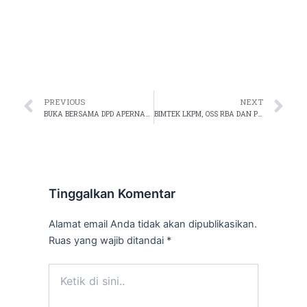
Prev
Ne
PREVIOUS
NEXT
BUKA BERSAMA DPD APERNAS SOLO RAYA
BIMTEK LKPM, OSS RBA DAN PBG KABUPATEN MALANG
Tinggalkan Komentar
Alamat email Anda tidak akan dipublikasikan.
Ruas yang wajib ditandai
*
Ketik
di
sini..