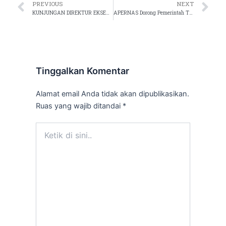
Prev
Ne
PREVIOUS
NEXT
KUNJUNGAN DIREKTUR EKSEKUTIF APERNAS KE DPD APERNAS KABUPATEN BENGKALIS RIAU
APERNAS Dorong Pemerintah Tinjau Ulang Aturan LSD Guna Mendukung Program Nasional Tiga Juta Rumah
Tinggalkan Komentar
Alamat email Anda tidak akan dipublikasikan.
Ruas yang wajib ditandai
*
Ketik
di
sini..