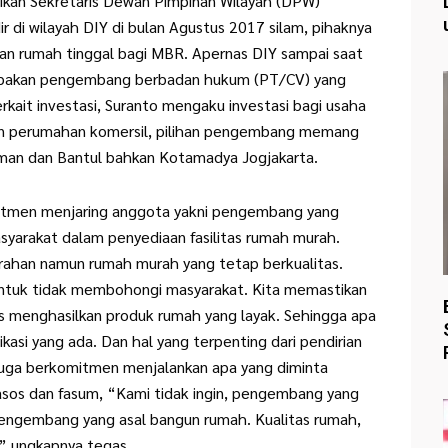
ikan Sekretaris Dewan Pimpinan Wilayah (DPW)
r di wilayah DIY di bulan Agustus 2017 silam, pihaknya
n rumah tinggal bagi MBR. Apernas DIY sampai saat
erupakan pengembang berbadan hukum (PT/CV) yang
erkait investasi, Suranto mengaku investasi bagi usaha
n perumahan komersil, pilihan pengembang memang
eman dan Bantul bahkan Kotamadya Jogjakarta.
itmen menjaring anggota yakni pengembang yang
syarakat dalam penyediaan fasilitas rumah murah.
urahan namun rumah murah yang tetap berkualitas.
untuk tidak membohongi masyarakat. Kita memastikan
menghasilkan produk rumah yang layak. Sehingga apa
ikasi yang ada. Dan hal yang terpenting dari pendirian
 juga berkomitmen menjalankan apa yang diminta
asos dan fasum, “Kami tidak ingin, pengembang yang
engembang yang asal bangun rumah. Kualitas rumah,
,” ungkapnya tegas.