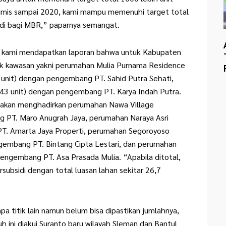
timis sampai 2020, kami mampu memenuhi target total
di bagi MBR,” paparnya semangat.
 , kami mendapatkan laporan bahwa untuk Kabupaten
ik kawasan yakni perumahan Mulia Purnama Residence
0 unit) dengan pengembang PT. Sahid Putra Sehati,
643 unit) dengan pengembang PT. Karya Indah Putra.
 akan menghadirkan perumahan Nawa Village
g PT. Maro Anugrah Jaya, perumahan Naraya Asri
PT. Amarta Jaya Properti, perumahan Segoroyoso
gembang PT. Bintang Cipta Lestari, dan perumahan
pengembang PT. Asa Prasada Mulia. “Apabila ditotal,
subsidi dengan total luasan lahan sekitar 26,7
 titik lain namun belum bisa dipastikan jumlahnya,
uh ini diakui Suranto baru wilayah Sleman dan Bantul