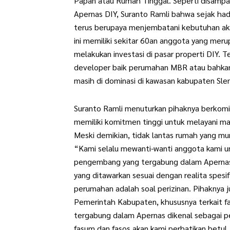
Papan atau Rumah Tinggal. Seperti disampa
Apernas DIY, Suranto Ramli bahwa sejak hadi
terus berupaya menjembatani kebutuhan aka
ini memiliki sekitar 60an anggota yang m
melakukan investasi di pasar properti DIY. T
developer baik perumahan MBR atau bahka
masih di dominasi di kawasan kabupaten Sl
Suranto Ramli menuturkan pihaknya berkom
memiliki komitmen tinggi untuk melayani ma
Meski demikian, tidak lantas rumah yang m
“Kami selalu mewanti-wanti anggota kami 
pengembang yang tergabung dalam Apernas 
yang ditawarkan sesuai dengan realita spesif
perumahan adalah soal perizinan. Pihaknya
Pemerintah Kabupaten, khususnya terkait f
tergabung dalam Apernas dikenal sebagai p
fasum dan fasos akan kami perhatikan betul