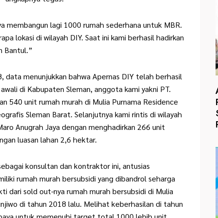
aya membangun lagi 1000 rumah sederhana untuk MBR.
a lokasi di wilayah DIY. Saat ini kami berhasil hadirkan
n Bantul.”
, data menunjukkan bahwa Apernas DIY telah berhasil
 awali di Kabupaten Sleman, anggota kami yakni PT.
kan 540 unit rumah murah di Mulia Purnama Residence
ografis Sleman Barat. Selanjutnya kami rintis di wilayah
aro Anugrah Jaya dengan menghadirkan 266 unit
gan luasan lahan 2,6 hektar.
bagai konsultan dan kontraktor ini, antusias
iliki rumah murah bersubsidi yang dibandrol seharga
ti dari sold out-nya rumah murah bersubsidi di Mulia
iwo di tahun 2018 lalu. Melihat keberhasilan di tahun
upaya untuk memenuhi target total 1000 lebih unit