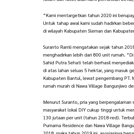
“Kami mentargetkan tahun 2020 ini berup
Untuk tahap awal kami sudah hadirkan beberap
di wilayah Kabupaten Sleman dan Kabupate
Suranto Ramli mengatakan sejak tahun 2018
menghadirkan lebih dari 800 unit rumah. “Di
Sahid Putra Sehati telah berhasil menyedia
di atas lahan seluas 5 hektar, yang masuk ge
Kabupaten Bantul, lewat pengembang PT. M
rumah murah di Nawa Village Bangunjiwo den
Menurut Suranto, pria yang berpengalaman se
masyarakat lokal DIY cukup tinggi untuk mem
130 jutaan per unit (tahun 2018-red). Terbuk
Purnama Residence dan Nawa Village Bangunj
2018, maka tahun 2019 ini, asosiasinya ber