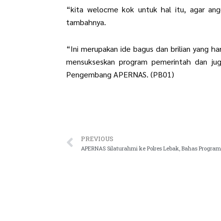
“kita welocme kok untuk hal itu, agar an
tambahnya.
“Ini merupakan ide bagus dan brilian yang ha
mensukseskan program pemerintah dan jug
Pengembang APERNAS. (PB01)
Prev
PREVIOUS