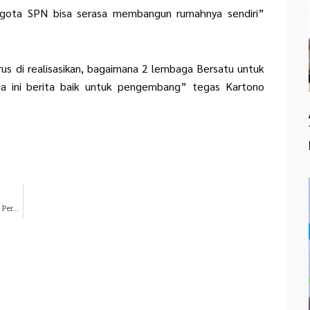
ggota SPN bisa serasa membangun rumahnya sendiri”
rus di realisasikan, bagaimana 2 lembaga Bersatu untuk
a ini berita baik untuk pengembang” tegas Kartono
APERNAS Silaturahmi ke Polres Lebak, Bahas Program Perumahan untuk Anggota POLRI