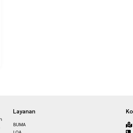
Layanan
Ko
h
BUMA
n
LOA